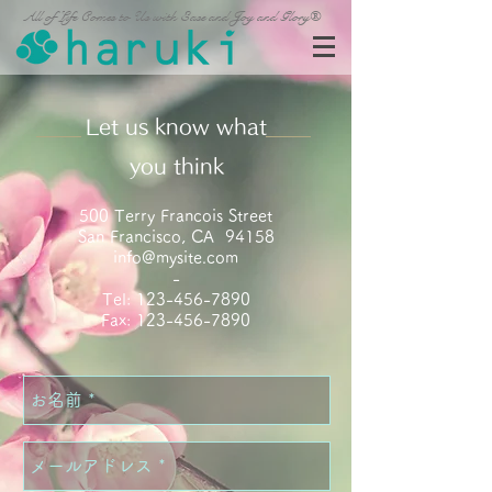
All of Life Comes to Us with Ease and Joy and Glory®
Let us know what
you think
500 Terry Francois Street
San Francisco, CA 94158
info@mysite.com
-
Tel:
123-456-7890
Fax:
123-456-7890