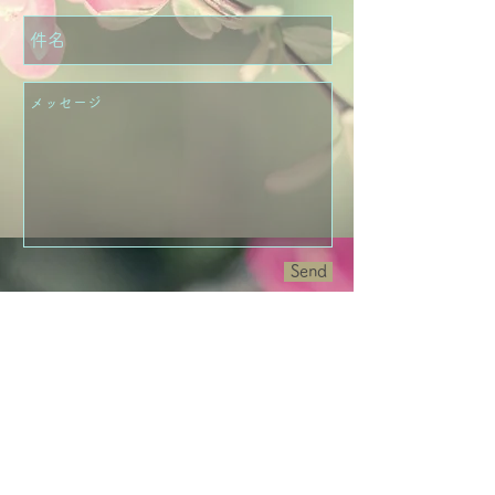
Send
【苫小牧】苫小牧市永福町1丁目7-16フガールB104
【札幌】札幌市中央区南2条西10丁目4-5プレミアム
210 305号室
TEL
012
0-901-
481
（転送になりま
す。）
営業時間 10：00～最終受付21：00
不定休 時間外はご相談ください。