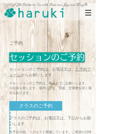
All of Life Comes to Us with Ease and Joy and Glory®
ご予約
セッションのご予約
セッションのご予約は、お電話又は、
ご予約フ
ォーム
からお願いします。
※セッションのご予約は、前日までにお願いします。
※出張も致します。場所により、別途、交通費を頂く場
合もあります。
クラスのご予約
クラスのご予約は、お電話又は、下記からお願
いします。
※予定の他、リクエスト開催しています。ご希望の日時