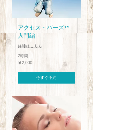
アクセス・バーズ™
入門編
詳細はこちら
2時間
2,000
￥2,000
円
今すぐ予約