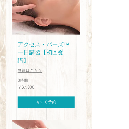
アクセス・バーズ™
一日講習【初回受
講】
詳細はこちら
8時間
37,000
￥37,000
円
今すぐ予約