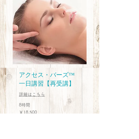
アクセス・バーズ™
一日講習【再受講】
詳細はこちら
8時間
18,500
￥18,500
円
今すぐ予約