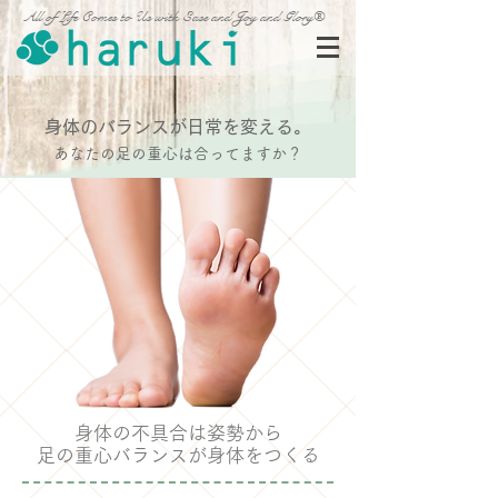
All of Life Comes to Us with Ease and Joy and Glory®
身体のバランスが日常を変える。
あなたの足の重心は合ってますか？
身体の不具合は姿勢から
足の重心バランスが​身体をつくる