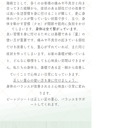
施術士として、多くのお客様の痛みや不具合と向き
合ってきた経験から、症状のある部位だけの改善で
は良い生活習慣を身に付けることが難しく、更に身
体のバランスが整っていない状態で歩く、立つ、身
体を動かす習慣（クセ）が関節や筋肉に負担をかけ
てしまいます。
身体は全て繋がっています。
良い習慣を身に付けるためには基礎である
「足」
の
使い方が重要です。
痛みや不具合の起きている部位
だけを改善しても、重心がずれていれば、また同じ
症状を作ってしまいます。お家の基礎が傾いている
と、どんなに修理をしても心地良い空間はできませ
ん。私たちの身体も、基礎である足・脚から改善し
ていくことで心地よい日常になっていきます。
正しい重心の使い方を身に付けましょう。
身体のバランスが改善されると心地良い日常に変わ
ります。
​ビーレジシートは正しい足の重心、バランスをサポ
ートしてくれます。