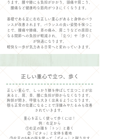
ります。腰や膝にも負担がかかり、頭痛や肩こり、
腰痛など健康的な筋肉がつきにくくなります。
基礎である足に左右正しい重心があると身体のバラ
ンスが改善されます。バランスの良い姿勢を保つこ
とで、腰痛や膝痛、首の痛み、肩こりなどの原因と
なる関節への負担が軽減され、「立つ」や「歩く」
が快適になります。
軽快な一歩が気力ある日常へと変わっていきます。
正しい重心で立つ、歩く
正しい重心で、しっかり膝を伸ばして立つことが出
来ると、肩、首、腰に負担が掛からなくなります。
胸郭が開き、呼吸も大きく出来るようになります。
顎も正常の位置になることで浮腫みやたるみも改善
されていきます。
重心を正しく使って歩くには！
例：右足から
①右足の踵を「トン」と着く
②「ピタっ」と全体を着地
​③左足の5本の指を使って「グイっ」と蹴り出す