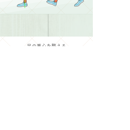
足の重心を整える
姿勢が良くなかったり、肩こり、首凝りなど上半身
の不具合があると、症状のある部分にだけメンテナ
ンスをしたくなります。巻き肩を意識して修正した
り姿勢を正してみますが反り腰になったり・・・。
身体は繋がっています。
基礎である足、脚から整えます。
ビーレジシートが
足の重心を正しくサポートするこ
と、正しい立ち方、歩き方を習慣付けていくことで
身体のバランスが良くなり、「立つ」「歩く」が快
適になります。
長い間の良くない習慣はただのクセ。中にはクセに
気づいていない方も大勢います。
​良い習慣は意識とコツコツと続けること。気が付け
ば良い
クセに変わってます。