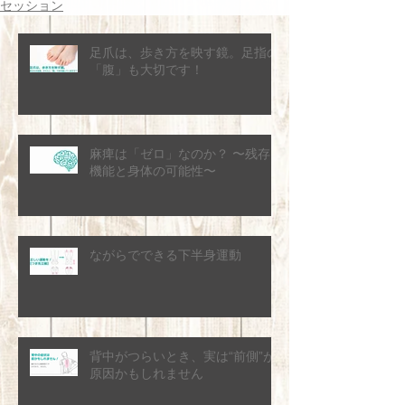
セッション
足爪は、歩き方を映す鏡。足指の
「腹」も大切です！
麻痺は「ゼロ」なのか？ 〜残存
機能と身体の可能性〜
ながらでできる下半身運動
背中がつらいとき、実は“前側”が
原因かもしれません