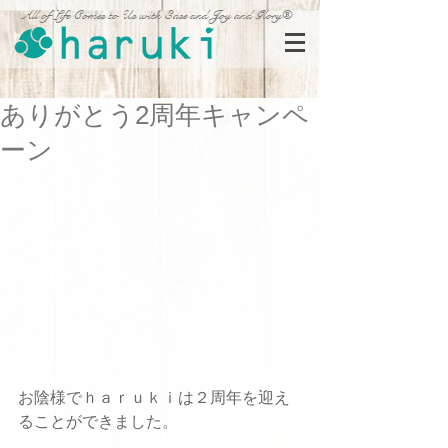
All of Life Comes to Us with Ease and Joy and Glory®
ありがとう2周年キャンペ
ーン
お陰様でｈａｒｕｋｉは２周年を迎え
ることができました。