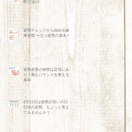
勢”にあり
姿勢チェックから始める健
康習慣 〜立つ姿勢の基本〜
姿勢改善の秘密は足指にあ
り！重心バランスを整える
基本
4月11日は姿勢が良いの日 -
日頃の姿勢、ちょっと考え
てみませんか？