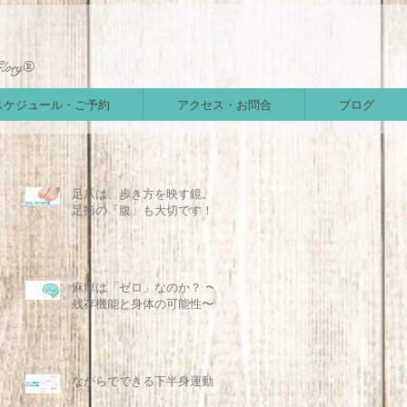
Glory®
スケジュール・ご予約
アクセス・お問合
ブログ
足爪は、歩き方を映す鏡。
足指の「腹」も大切です！
麻痺は「ゼロ」なのか？ 〜
残存機能と身体の可能性〜
ながらでできる下半身運動