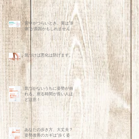
背中がつらいとき、実は“前
側”が原因かもしれません
気づけば悪化は防げます。
気づかないうちに姿勢が崩
れる。座る時間が長い人ほ
ど注意！
あなたの歩き方、大丈夫？
姿勢改善のカギは“歩く姿