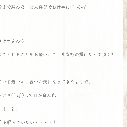
まで緩んだーと大喜びでお仕事に(^_-)-☆
り上手さん♡
けてくれることをお願いして、まな板の鯉になって頂くた
ている最中から背中か楽になってきたようで、
リ( ﾟДﾟ)して目が真ん丸！
ー！」と。
分も経っていない・・・・！