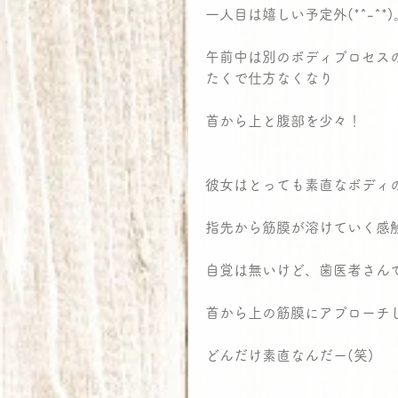
一人目は嬉しい予定外(*^-^*)
午前中は別のボディプロセス
たくで仕方なくなり
首から上と腹部を少々！
彼女はとっても素直なボディ
指先から筋膜が溶けていく感
自覚は無いけど、歯医者さん
首から上の筋膜にアプローチ
どんだけ素直なんだー(笑)