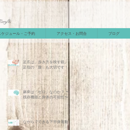
Glory®
スケジュール・ご予約
アクセス・お問合
ブログ
足爪は、歩き方を映す鏡。
足指の「腹」も大切です！
麻痺は「ゼロ」なのか？ 〜
残存機能と身体の可能性〜
ながらでできる下半身運動