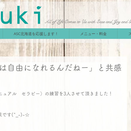
All of Life Comes to Us with Ease and Joy and 
ASC北海道を応援します！
メニュー・料金
体は自由になれるんだねー」と共感
ニュアル　セラピー）の練習を3人させて頂きました！
す(^_-)-☆