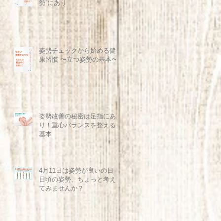
勢”にあり
姿勢チェックから始める健
康習慣 〜立つ姿勢の基本〜
姿勢改善の秘密は足指にあ
り！重心バランスを整える
基本
4月11日は姿勢が良いの日 -
日頃の姿勢、ちょっと考え
てみませんか？