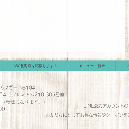
ASC北海道を応援します！
メニュー・料金
6フガールB104
4-5プレミアム210 305号室
1
（転送になります。）
LINE公式アカウント
：00
お友だちになってお得な情報やクーポンを