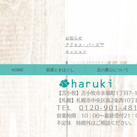
お知らせ
アクセス・バーズ™
セッション
HOME
筋膜ときほぐし
足の重心について
【苫小牧】苫小牧市永福町1丁目7-1
【札幌】札幌市中央区南2条西10丁目
TEL
012
0-901-
48
営業時間 10：00～最終受付21
不定休 時間外はご相談ください。