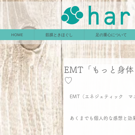
HOME
筋膜ときほぐし
足の重心について
EMT「もっと身
♡
EMT（エネジェティック　マ
あくまでも個人的な感想と効果で