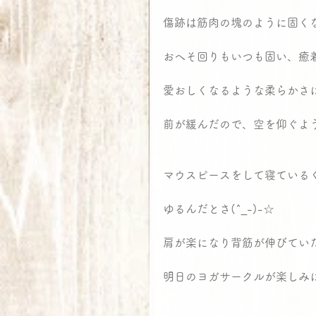
傷跡は筋肉の塊のように固く
おへそ回りもいつも固い、癒
愛おしくなるような柔らかさに(*
前が緩んだので、空を仰ぐよ
マウスピースをして寝ている
ゆるんだとさ(^_-)-☆
肩が楽になり背筋が伸びてい
明日のヨガサークルが楽しみ