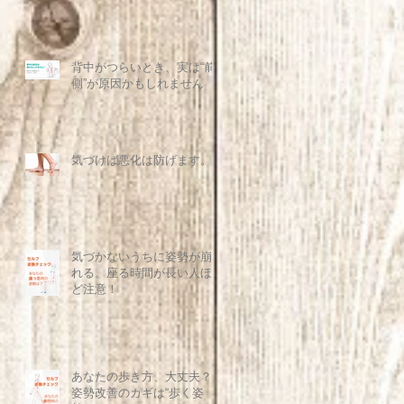
背中がつらいとき、実は“前
側”が原因かもしれません
気づけば悪化は防げます。
気づかないうちに姿勢が崩
れる。座る時間が長い人ほ
ど注意！
あなたの歩き方、大丈夫？
姿勢改善のカギは“歩く姿