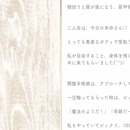
顎回りと肩が楽になり、肩甲骨
二人目は、今日の本命さん♡
とっても素直なボディで受取
私が自由すること、身体を預
めに来てもらいました(^^)/
開腹手術痕は、アプローチし
一旦触ってもらった時は、ビック
「魔法のようだ！」「奇跡だ
私もやっていてビックリ。10