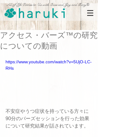
All of Life Comes to Us with Ease and Joy and Glory®
アクセス・バーズ™の研究
についての動画
https://www.youtube.com/watch?v=5UjO-LC-
RHs
不安症やうつ症状を持っている方々に
90分のバーズセッションを行った効果
について研究結果が話されています。