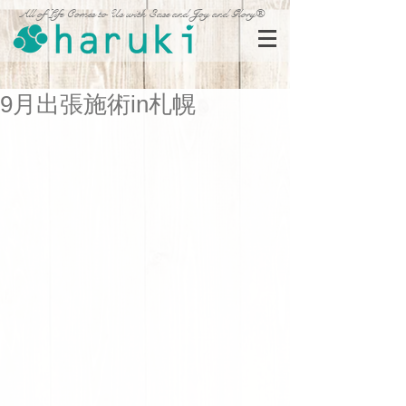
All of Life Comes to Us with Ease and Joy and Glory®
9月出張施術in札幌