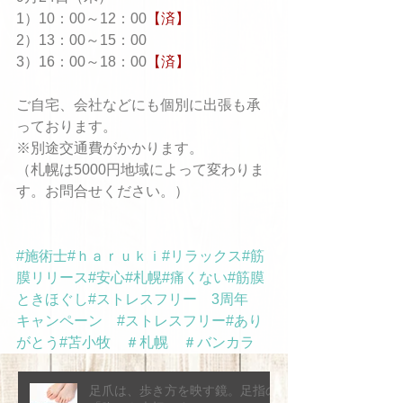
1）10：00～12：00
【済】
2）13：00～15：00
3）16：00～18：00
【済】
ご自宅、会社などにも個別に出張も承
っております。
※別途交通費がかかります。
（札幌は5000円地域によって変わりま
す。お問合せください。）
#施術士
#ｈａｒｕｋｉ
#リラックス
#筋
膜リリース
#安心
#札幌
#痛くない
#筋膜
ときほぐし
#ストレスフリー　
3周年　
キャンペーン　
#ストレスフリー
#
あり
がとう
#苫小牧　＃札幌　＃バンカラ　
足爪は、歩き方を映す鏡。足指の