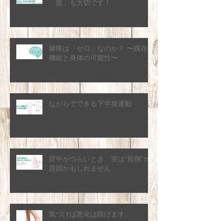
「腹」も大切です！
麻痺は「ゼロ」なのか？ 〜残存
機能と身体の可能性〜
ながらでできる下半身運動
背中がつらいとき、実は“前側”が
原因かもしれません
気づけば悪化は防げます。