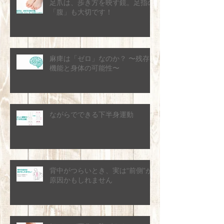
足爪は、歩き方を映す鏡。足指の
「腹」も大切です！
麻痺は「ゼロ」なのか？ 〜残存
機能と身体の可能性〜
ながらでできる下半身運動
背中がつらいとき、実は“前側”が
原因かもしれません