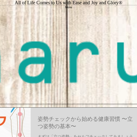
All of Life Comes to Us with Ease and Joy and Glory®
More
姿勢チェックから始める健康習慣 〜立
つ姿勢の基本〜
まずは「立つ姿勢」をセルフチェックしてみましょう