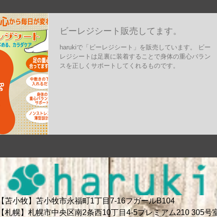
ビーレジシート販売してます。
harukiで「ビーレジシート」を販売しています。 ビー
レジシートは足裏に装着することで身体の重心バラン
スを正しくサポートしてくれるものです。
【苫小牧】苫小牧市永福町1丁目7-16フガールB104
【札幌】札幌市中央区南2条西10丁目4-5プレミアム210 305号