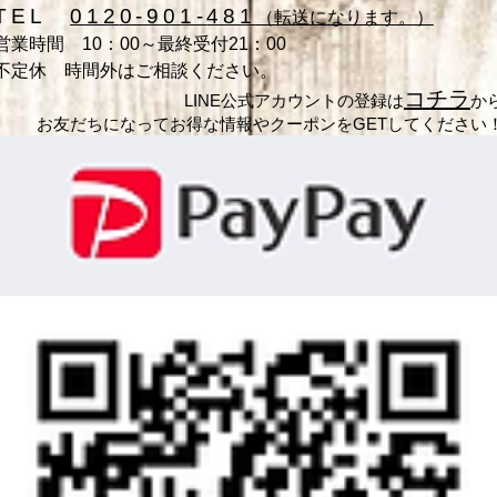
TEL
012
0-901-
481
（転送になります。）
営業時間 10：00～最終受付21：00
不定休 時間外はご相談ください。
コチラ
LINE公式アカウントの登録は
か
お友だちになってお得な情報やクーポンをGETしてください