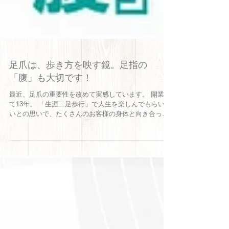
足爪は、歩き方を映す鏡。足指の
「腹」も大切です！
最近、足爪の重要性を改めて実感しています。 開業し
て13年。 「生涯二足歩行」で人生を楽しんでもらいた
いとの思いで、たくさんのお客様の身体と向き合って
きました。そこで、脚の重要性、そして身体の土台で
ある「足」の大切さを学ばせていただきました。 そし
て、私がこんなにも重要な役割をしているんだと感じ
ているのが足指の動きです。 足指が健全に動くこと
は、足だけではなく、脚、そして身体全体の動きにも
関わってきます。 そして最近、改めて注目しているの
が、 足爪です！