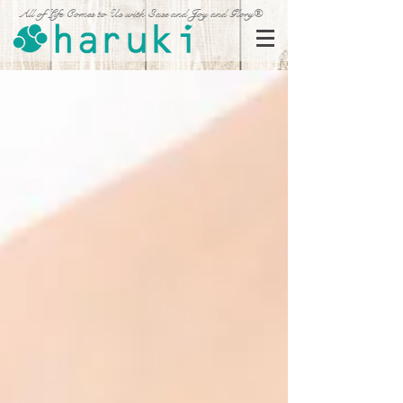
All of Life Comes to Us with Ease and Joy and Glory®