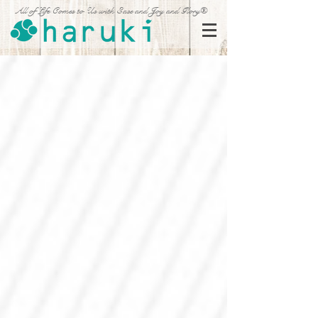
All of Life Comes to Us with Ease and Joy and Glory®