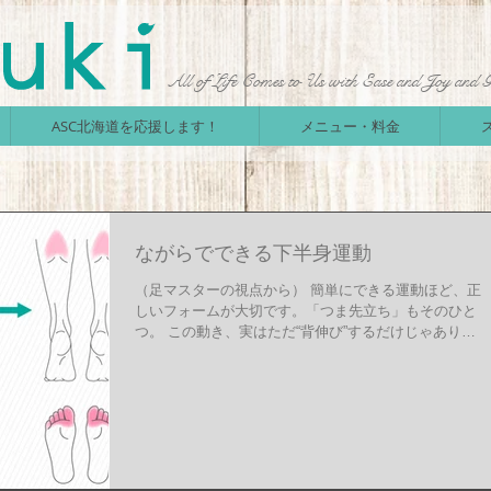
All of Life Comes to Us with Ease and Joy and 
ASC北海道を応援します！
メニュー・料金
ながらでできる下半身運動
（足マスターの視点から） 簡単にできる運動ほど、正
しいフォームが大切です。「つま先立ち」もそのひと
つ。 この動き、実はただ“背伸び”するだけじゃありま
せん。足指→ふくらはぎ→太もも→おしり→腹筋へと
つながる、立派な全身運動なんです✨