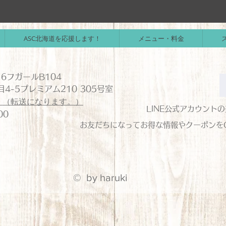
ASC北海道を応援します！
メニュー・料金
6フガールB104
4-5プレミアム210 305号室
1
（転送になります。）
LINE公式アカウント
：00
お友だちになってお得な情報やクーポンを
© by haruki