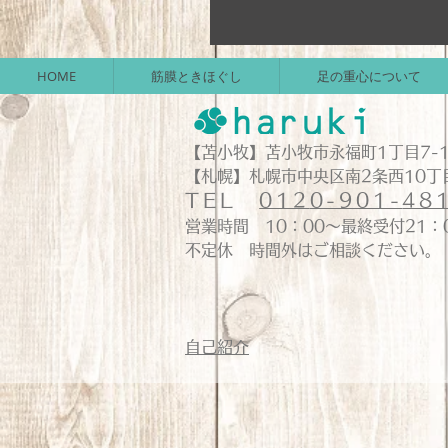
HOME
筋膜ときほぐし
足の重心について
【苫小牧】苫小牧市永福町1丁目7-1
【札幌】札幌市中央区南2条西10丁目
TEL
012
0-901-
48
営業時間 10：00～最終受付21
不定休 時間外はご相談ください。
自己紹介